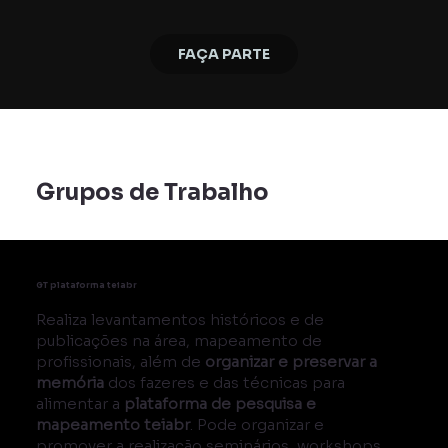
FAÇA PARTE
Grupos de Trabalho
GT plataforma teiabr
Realiza levantamentos históricos e de
publicações na área, mapeamento de
profissionais, além de
organizar e preservar a
memória
dos fazeres e das técnicas para
alimentar a
plataforma de pesquisa e
mapeamento teiabr
.​ Pode organizar e
promover a realização seminários, workshops,